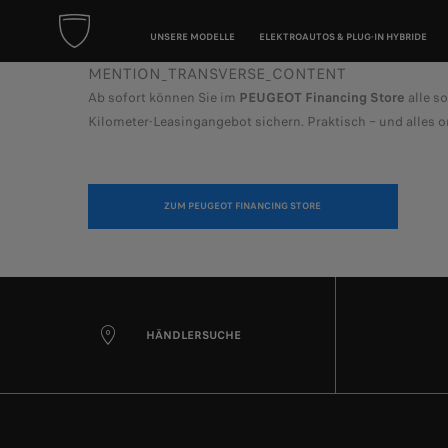
UNSERE MODELLE
ELEKTROAUTOS & PLUG-IN HYBRIDE
MENTION_TRANSVERSE_CONTENT
Ab sofort können Sie im
PEUGEOT Financing Store
alle s
Kilometer-Leasingangebot sichern. Praktisch – und alles o
ZUM PEUGEOT FINANCING STORE
HÄNDLERSUCHE