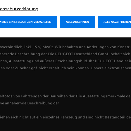
enschutzerklärung
MEINE EINSTELLUNGEN VERWALTEN
ALLE ABLEHNEN
ALLE AKZEPTIEREN
Rechtliche Hinweise
Datenschutzrichtlinie
Cookie-Richtlinie
Cookie-Ein
nverbindlich, inkl. 19 % MwSt. Wir behalten uns Änderungen von Konst
 annähernde Beschreibung dar. Die PEUGEOT Deutschland GmbH behält sic
ktionen, Ausstattung und äußeres Erscheinungsbild. Ihr PEUGEOT Händler 
n oder Zubehör ggf. nicht erhältlich sein können. Unsere elektronischen
ielfotos von Fahrzeugen der Baureihen dar. Die Ausstattungsmerkmale der
ine annähernde Beschreibung dar.
iehen sich nicht auf ein einzelnes Fahrzeug und sind nicht Bestandteil 