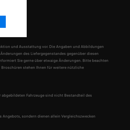
stellungen
ruktion und Ausstattung vor. Die Angaben und Abbildungen
h Änderungen des Liefergegenstandes gegenüber diesen
informiert Sie gerne über etwaige Änderungen. Bitte beachten
 Broschüren stehen Ihnen für weitere nützliche
 abgebildeten Fahrzeuge sind nicht Bestandteil des
des Angebots, sondern dienen allein Vergleichszwecken