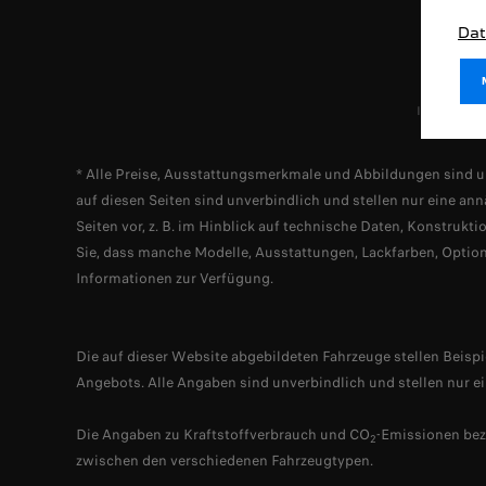
Dat
Impressum
* Alle Preise, Ausstattungsmerkmale und Abbildungen sind u
auf diesen Seiten sind unverbindlich und stellen nur eine
Seiten vor, z. B. im Hinblick auf technische Daten, Konstru
Sie, dass manche Modelle, Ausstattungen, Lackfarben, Optione
Informationen zur Verfügung.
Die auf dieser Website abgebildeten Fahrzeuge stellen Beisp
Angebots. Alle Angaben sind unverbindlich und stellen nur e
Die Angaben zu Kraftstoffverbrauch und CO
-Emissionen bez
2
zwischen den verschiedenen Fahrzeugtypen.