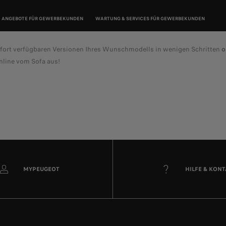
ANGEBOTE FÜR GEWERBEKUNDEN
WARTUNG & SERVICES FÜR GEWERBEKUNDEN
ofort verfügbaren Versionen Ihres Wunschmodells in wenigen Schritten
o
nline vom Sofa aus!
MYPEUGEOT
HILFE & KON