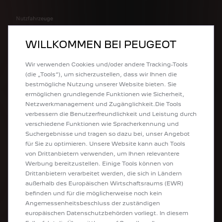
Nutzfahrzeuge
Firmenwagen
Sonderlösungen & Umbauten
WILLKOMMEN BEI PEUGEOT
Elektroautos
Plug-In Hybride
Wir verwenden Cookies und/oder andere Tracking-Tools
Kombis
(die „Tools“), um sicherzustellen, dass wir Ihnen die
SUV
bestmögliche Nutzung unserer Website bieten. Sie
Limousinen
ermöglichen grundlegende Funktionen wie Sicherheit,
Kleinwagen
Netzwerkmanagement und Zugänglichkeit.Die Tools
Peugeot Sport Engineered
verbessern die Benutzerfreundlichkeit und Leistung durch
verschiedene Funktionen wie Spracherkennung und
NÜTZLICHE LINKS
Suchergebnisse und tragen so dazu bei, unser Angebot
für Sie zu optimieren. Unsere Website kann auch Tools
von Drittanbietern verwenden, um Ihnen relevantere
Kostenlose Fahrzeugbewertung
Werbung bereitzustellen. Einige Tools können von
Neuwagen konfigurieren
Drittanbietern verarbeitet werden, die sich in Ländern
Angebot anfordern
außerhalb des Europäischen Wirtschaftsraums (EWR)
Probefahrt vereinbaren
befinden und für die möglicherweise noch kein
Broschüren & Preislisten
Angemessenheitsbeschluss der zuständigen
Übereinstimmungsbescheinigung
europäischen Datenschutzbehörden vorliegt. In diesem
Aufladen