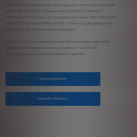
Damit Ihr neuer Kastenwagen Ihren speziellen Anforderungen erfüllt,
gibt es den PEUGEOT Partner und den PEUGEOT e-Partner in
verschiedenen Versionen und Ausstattungsniveaus: PRO, PREMIUM,
ASPHALT, GRIP und DOPPELKABINE. Wählen Sie ganz einfach die
Version aus, die in Ihren Arbeitsalltag passt.
Entdecken Sie auch unsere Business-Dienstleistungen speziell für
elektrische Versionen, sowie unsere weiteren Services für
Geschäftskunden und unsere Zubehör-Angebote.
SERVICEVERTRÄGE
ZUBEHÖR–PROSPEKT