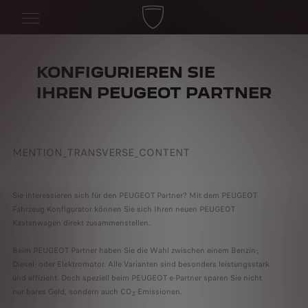
KONFIGURIEREN SIE
IHREN PEUGEOT PARTNER
MENTION_TRANSVERSE_CONTENT
Sie interessieren sich für den PEUGEOT Partner? Mit dem PEUGEOT
Fahrzeug Konfigurator können Sie sich Ihren neuen PEUGEOT
Kastenwagen direkt zusammenstellen.
Beim PEUGEOT Partner haben Sie die Wahl zwischen einem Benzin-,
Diesel- oder Elektromotor. Alle Varianten sind besonders leistungsstark
und effizient. Doch speziell beim PEUGEOT e-Partner sparen Sie nicht
nur bares Geld, sondern auch CO
-Emissionen.
2