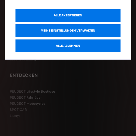
ALLE AKZEPTIEREN
PEUGEOT SERVICE
MEINE EINSTELLUNGEN VERWALTEN
Werkstatttermin online vereinbaren
Komplettpreis-Konfigurator
ALLE ABLEHNEN
Pannenhilfe PEUGEOT Assistance
PEUGEOT Services Store
Zubehör-Katalog
ENTDECKEN
PEUGEOT Lifestyle Boutique
PEUGEOT Fahrräder
PEUGEOT Motocycles
SPOTICAR
Leasys