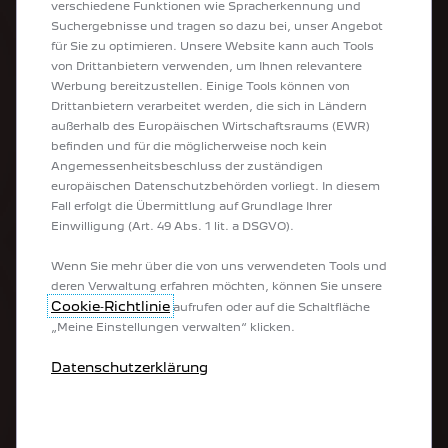
verschiedene Funktionen wie Spracherkennung und
Firmenwagen
Suchergebnisse und tragen so dazu bei, unser Angebot
Sonderlösungen & Umbauten
für Sie zu optimieren. Unsere Website kann auch Tools
Elektroautos
von Drittanbietern verwenden, um Ihnen relevantere
Plug-In Hybride
Werbung bereitzustellen. Einige Tools können von
Kombis
Drittanbietern verarbeitet werden, die sich in Ländern
SUV
außerhalb des Europäischen Wirtschaftsraums (EWR)
Limousinen
befinden und für die möglicherweise noch kein
Kleinwagen
Angemessenheitsbeschluss der zuständigen
Peugeot Sport Engineered
europäischen Datenschutzbehörden vorliegt. In diesem
Fall erfolgt die Übermittlung auf Grundlage Ihrer
NÜTZLICHE LINKS
Einwilligung (Art. 49 Abs. 1 lit. a DSGVO).
Wenn Sie mehr über die von uns verwendeten Tools und
Kostenlose Fahrzeugbewertung
deren Verwaltung erfahren möchten, können Sie unsere
Neuwagen konfigurieren
Cookie‑Richtlinie
aufrufen oder auf die Schaltfläche
Angebot anfordern
„Meine Einstellungen verwalten“ klicken.
Probefahrt vereinbaren
Broschüren & Preislisten
Datenschutzerklärung
Übereinstimmungsbescheinigung
Aufladen
Reichweite