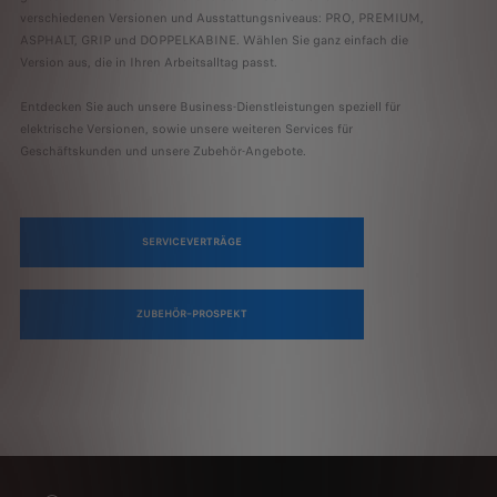
verschiedenen Versionen und Ausstattungsniveaus: PRO, PREMIUM,
ASPHALT, GRIP und DOPPELKABINE. Wählen Sie ganz einfach die
Version aus, die in Ihren Arbeitsalltag passt.
Entdecken Sie auch unsere Business-Dienstleistungen speziell für
elektrische Versionen, sowie unsere weiteren Services für
Geschäftskunden und unsere Zubehör-Angebote.
SERVICEVERTRÄGE
ZUBEHÖR–PROSPEKT