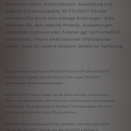
technische
Daten,
Konstruktionen,
Ausstattung
und
äußeres
Erscheinungsbild.
Ihr
PEUGEOT
Händler
informiert
Sie
gerne
über
etwaige
Änderungen.
Bitte
beachten
Sie,
dass
manche
Modelle,
Ausstattungen,
Lackfarben,
Optionen
oder
Zubehör
ggf.
nicht
erhältlich
sein
können.
Unsere
elektronischen
Informationen
stehen
Ihnen
für
weitere
nützliche
Details
zur
Verfügung.
.
Sie interessieren sich für den PEUGEOT Partner? Mit dem PEUGEOT
Fahrzeug Konfigurator können Sie sich Ihren neuen PEUGEOT
Kastenwagen direkt zusammenstellen.
Beim PEUGEOT Partner haben Sie die Wahl zwischen einem Benzin-,
Diesel- oder Elektromotor. Alle Varianten sind besonders leistungsstark
und effizient. Doch speziell beim PEUGEOT e-Partner sparen Sie nicht
nur bares Geld, sondern auch CO
-Emissionen.
2
Damit Ihr neuer Kastenwagen Ihren speziellen Anforderungen erfüllt,
gibt es den PEUGEOT Partner und den PEUGEOT e-Partner in