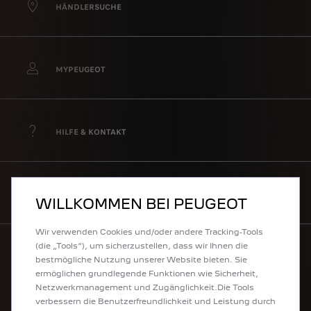
HÄNDLERSUCHE
MYPEUGEOT
HILFE & KONTAKT
NEWSLETTER
WILLKOMMEN BEI PEUGEOT
Wir verwenden Cookies und/oder andere Tracking-Tools
(die „Tools“), um sicherzustellen, dass wir Ihnen die
bestmögliche Nutzung unserer Website bieten. Sie
UNSERE MODELLE
ermöglichen grundlegende Funktionen wie Sicherheit,
Netzwerkmanagement und Zugänglichkeit.Die Tools
verbessern die Benutzerfreundlichkeit und Leistung durch
Nutzfahrzeuge