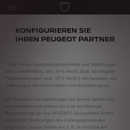
KONFIGURIEREN SIE
IHREN PEUGEOT PARTNER
*
Alle
Preise,
Ausstattungsmerkmale
und
Abbildungen
sind
unverbindlich,
inkl.
19
%
MwSt.
(bzw.
bei
Angabe
"Gewerbekunden"
exkl.
19
%
MwSt.).
Wir
behalten
uns
Änderungen
von
Konstruktion
und
Ausstattung
vor.
Die
Angaben
und
Abbildungen
auf
diesen
Seiten
sind
unverbindlich
und
stellen
nur
eine
annähernde
Beschreibung
dar.
Die
PEUGEOT
Deutschland
GmbH
behält
sich
Änderungen
des
Liefergegenstandes
gegenüber
diesen
Seiten
vor,
z.
B.
im
Hinblick
auf