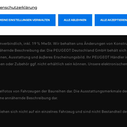
enschutzerklärung
MEINE EINSTELLUNGEN VERWALTEN
ALLE ABLEHNEN
ALLE AKZEPTIEREN
Rechtliche Hinweise
Datenschutzrichtlinie
Cookie-Richtlinie
Cookie-Ein
nverbindlich, inkl. 19 % MwSt. Wir behalten uns Änderungen von Konst
 annähernde Beschreibung dar. Die PEUGEOT Deutschland GmbH behält sic
ktionen, Ausstattung und äußeres Erscheinungsbild. Ihr PEUGEOT Händler 
n oder Zubehör ggf. nicht erhältlich sein können. Unsere elektronischen
ielfotos von Fahrzeugen der Baureihen dar. Die Ausstattungsmerkmale der
ine annähernde Beschreibung dar.
iehen sich nicht auf ein einzelnes Fahrzeug und sind nicht Bestandteil 