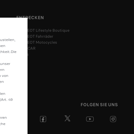
ENTDECKEN
PEUGEOT Lifestyle Boutique
PEUGEOT Fahrräder
ustellen,
PEUGEOT Motocycles
hen
SPOTICAR
hkeit.Die
Leasys
 unser
ern
n von
hen
den
(Art. 49
FOLGEN SIE UNS
hren
äche