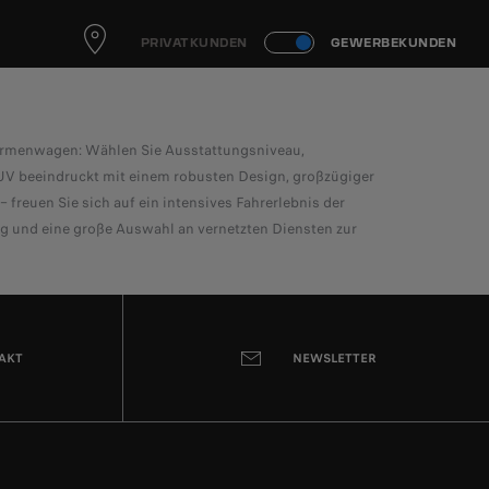
PRIVATKUNDEN
GEWERBEKUNDEN
irmenwagen: Wählen Sie Ausstattungsniveau,
-SUV beeindruckt mit einem robusten Design, großzügiger
 freuen Sie sich auf ein intensives Fahrerlebnis der
ng und eine große Auswahl an vernetzten Diensten zur
TAKT
NEWSLETTER