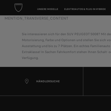
UNSERE MODELLE
ELEKTROAUTOS & PLUG-IN HYBRIDE
MENTION_TRANSVERSE_CONTENT
Sie interessieren sich für den SUV PEUGEOT 5008? Mit d
Motorisierung, Farbe und Optionen und stellen Sie sich vo
Ausstattung und bis zu 7 Plätzen. Ein echtes Familienauto 
Extraklasse! In Sachen Fahrkomfort stehen Ihnen Schalt- 
Verfügung.
HÄNDLERSUCHE