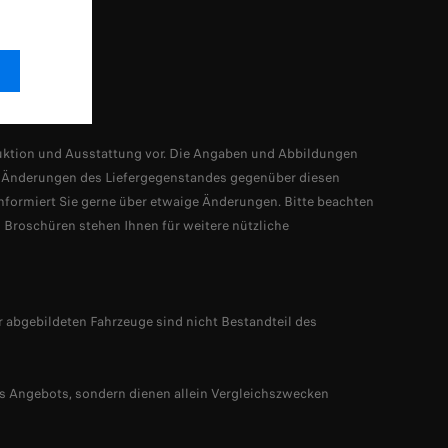
stellungen
ruktion und Ausstattung vor. Die Angaben und Abbildungen
h Änderungen des Liefergegenstandes gegenüber diesen
informiert Sie gerne über etwaige Änderungen. Bitte beachten
 Broschüren stehen Ihnen für weitere nützliche
 abgebildeten Fahrzeuge sind nicht Bestandteil des
des Angebots, sondern dienen allein Vergleichszwecken