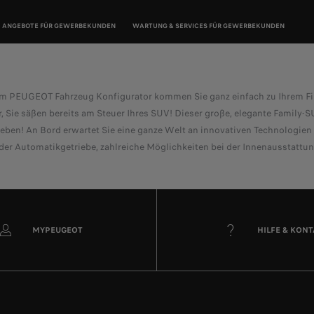
ANGEBOTE FÜR GEWERBEKUNDEN
WARTUNG & SERVICES FÜR GEWERBEKUNDEN
em PEUGEOT Fahrzeug Konfigurator kommen Sie ganz einfach zu Ihrem F
r, Sie säßen bereits am Steuer Ihres SUV! Dieser große, elegante Family
eben! An Bord erwartet Sie eine ganze Welt an innovativen Technologien –
oder Automatikgetriebe, zahlreiche Möglichkeiten bei der Innenausstattu
MYPEUGEOT
HILFE & KON