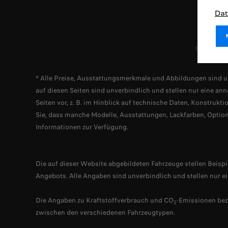
Dat
Impressum
* Alle Preise, Ausstattungsmerkmale und Abbildungen sind u
auf diesen Seiten sind unverbindlich und stellen nur eine
Seiten vor, z. B. im Hinblick auf technische Daten, Konstru
Sie, dass manche Modelle, Ausstattungen, Lackfarben, Optione
Informationen zur Verfügung.
Die auf dieser Website abgebildeten Fahrzeuge stellen Beisp
Angebots. Alle Angaben sind unverbindlich und stellen nur e
Die Angaben zu Kraftstoffverbrauch und CO
-Emissionen bez
2
zwischen den verschiedenen Fahrzeugtypen.