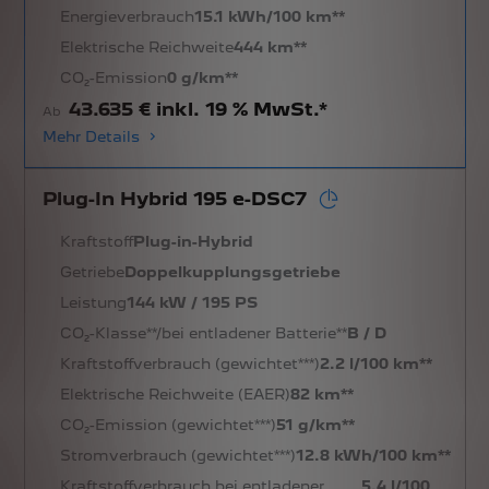
Energieverbrauch
15.1 kWh/100 km**
Elektrische Reichweite
444 km**
CO₂-Emission
0 g/km**
43.635 € inkl. 19 % MwSt.*
Ab
Mehr Details
Plug-In Hybrid 195 e-DSC7
Kraftstoff
Plug-in-Hybrid
Getriebe
Doppelkupplungsgetriebe
Leistung
144 kW / 195 PS
CO₂-Klasse**/bei entladener Batterie**
B / D
Kraftstoffverbrauch (gewichtet***)
2.2 l/100 km**
Elektrische Reichweite (EAER)
82 km**
CO₂-Emission (gewichtet***)
51 g/km**
Stromverbrauch (gewichtet***)
12.8 kWh/100 km**
Kraftstoffverbrauch bei entladener
5.4 l/100