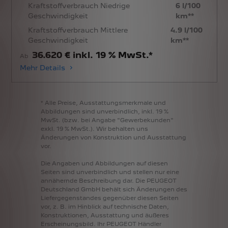
Kraftstoffverbrauch Niedrige
6 l/100
Geschwindigkeit
km**
Kraftstoffverbrauch Mittlere
4.9 l/100
Geschwindigkeit
km**
36.620 € inkl. 19 % MwSt.*
Ab
Mehr Details
*
Alle
Preise,
Ausstattungsmerkmale
und
Abbildungen
sind
unverbindlich,
inkl.
19
%
MwSt.
(bzw.
bei
Angabe
"Gewerbekunden"
exkl.
19
%
MwSt.).
Wir
behalten
uns
Änderungen
von
Konstruktion
und
Ausstattung
vor.
Die
Angaben
und
Abbildungen
auf
diesen
Seiten
sind
unverbindlich
und
stellen
nur
eine
annähernde
Beschreibung
dar.
Die
PEUGEOT
Deutschland
GmbH
behält
sich
Änderungen
des
Liefergegenstandes
gegenüber
diesen
Seiten
vor,
z.
B.
im
Hinblick
auf
technische
Daten,
Konstruktionen,
Ausstattung
und
äußeres
Erscheinungsbild.
Ihr
PEUGEOT
Händler