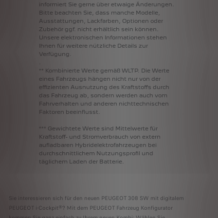
informiert
Sie
gerne
über
etwaige
Änderungen.
Bitte
beachten
Sie,
dass
manche
Modelle,
Ausstattungen,
Lackfarben,
Optionen
oder
Zubehör
ggf.
nicht
erhältlich
sein
können.
Unsere
elektronischen
Informationen
stehen
Ihnen
für
weitere
nützliche
Details
zur
Verfügung.
.
**
Kombinierte
Werte
gemäß
WLTP.
Die
Werte
eines
Fahrzeugs
hängen
nicht
nur
von
der
effizienten
Ausnutzung
des
Kraftstoffs
durch
das
Fahrzeug
ab,
sondern
werden
auch
vom
Fahrverhalten
und
anderen
nichttechnischen
Faktoren
beeinflusst.
***
Gewichtete
Werte
sind
Mittelwerte
für
Kraftstoff-
und
Stromverbrauch
von
extern
aufladbaren
Hybridelektrofahrzeugen
bei
durchschnittlichem
Nutzungsprofil
und
täglichem
Laden
der
Batterie.
Sie interessieren sich für den neuen PEUGEOT 308 SW mit digitalem
PEUGEOT i-Cockpit®? Mit dem PEUGEOT Fahrzeug Konfigurator
kommen Sie ganz einfach zu Ihrem neuen Kombi: Wählen Sie