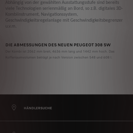
Abhängig von der gewählten Ausstattungsstufe sind bereits
viele Technologien serienmäßig an Bord, so z.B. digitales 3D-
Kombiinstrument, Navigationssystem,
Geschwindigkeitsregelanlage mit Geschwindigkeitsbegrenzer
u.v.m.
DIE ABMESSUNGEN DES NEUEN PEUGEOT 308 SW
Der Kombi ist 2062 mm breit, 4636 mm lang und 1442 mm hoch. Das
Kofferraumvolumen beträgt je nach Version zwischen 548 und 608 l.
HÄNDLERSUCHE