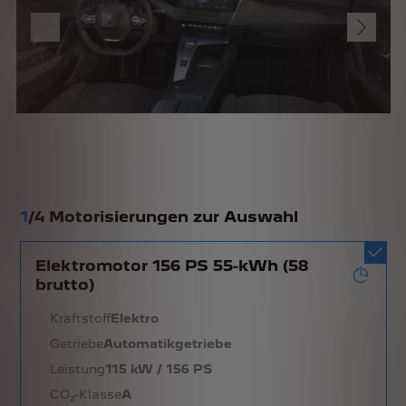
1
/
4 Motorisierungen zur Auswahl
Elektromotor 156 PS 55-kWh (58
brutto)
Kraftstoff
Elektro
Getriebe
Automatikgetriebe
Leistung
115 kW / 156 PS
CO₂-Klasse
A