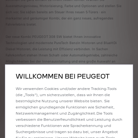
Ausstattungsniveau, Motorisierung, Farbe und Optionen und stellen Sie
sich vor, Sie säßen bereits am Steuer Ihres neuen 5-Türers - ein
markanter und geräumiger Kombi, der ein ganz neues, aufregendes
Fahrerlebnis bietet.
Der neue Kombi PEUGEOT 308 SW bietet Ihnen innovative
Technologien und modernste PureTech Benzin Motoren und BlueHDi
Diesel Motoren, die Leistung mit Effizienz verbinden. In Sachen
Fahrkomfort stehen Ihnen Schalt- oder Automatikgetriebe, zahlreiche
Möglichkeiten bei der Innenausstattung und eine große Auswahl an
vernetzten Diensten zur Verfügung.
WILLKOMMEN BEI PEUGEOT
Übrigens: Der neue PEUGEOT 308 SW ist auch als Plug-In Hybrid
verfügbar. Der PEUGEOT 308 SW HYBRID ist im Modus mit 100 %
Wir verwenden Cookies und/oder andere Tracking-Tools
Elektroantrieb perfekt für die Stadt. Außerdem bietet er ein ebenso
(die „Tools“), um sicherzustellen, dass wir Ihnen die
dynamisches wie intensives Fahrgefühl und eröffnet Ihnen eine neue
bestmögliche Nutzung unserer Website bieten. Sie
Art der Mobilität.
ermöglichen grundlegende Funktionen wie Sicherheit,
Netzwerkmanagement und Zugänglichkeit.Die Tools
Informieren Sie sich auch über unsere Service-Verträge und Zubehör-
verbessern die Benutzerfreundlichkeit und Leistung durch
Angebote!
verschiedene Funktionen wie Spracherkennung und
Suchergebnisse und tragen so dazu bei, unser Angebot
für Sie zu optimieren. Unsere Website kann auch Tools