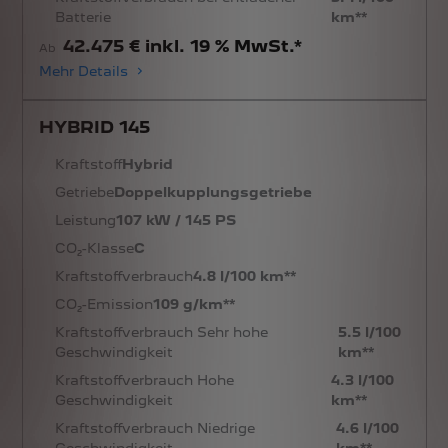
Batterie
km**
42.475 € inkl. 19 % MwSt.*
Ab
Mehr Details
HYBRID 145
Kraftstoff
Hybrid
Getriebe
Doppelkupplungsgetriebe
Leistung
107 kW / 145 PS
CO₂-Klasse
C
Kraftstoffverbrauch
4.8 l/100 km**
CO₂-Emission
109 g/km**
Kraftstoffverbrauch Sehr hohe
5.5 l/100
Geschwindigkeit
km**
Kraftstoffverbrauch Hohe
4.3 l/100
Geschwindigkeit
km**
Kraftstoffverbrauch Niedrige
4.6 l/100
Geschwindigkeit
km**