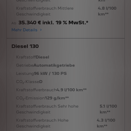
Kraftstoffverbrauch Mittlere
4.8 l/100
Geschwindigkeit
km**
35.340 € inkl. 19 % MwSt.*
Ab
Mehr Details
Diesel 130
Kraftstoff
Diesel
Getriebe
Automatikgetriebe
Leistung
96 kW / 130 PS
CO₂-Klasse
D
Kraftstoffverbrauch
4.9 l/100 km**
CO₂-Emission
129 g/km**
Kraftstoffverbrauch Sehr hohe
5.1 l/100
Geschwindigkeit
km**
Kraftstoffverbrauch Hohe
4.3 l/100
Geschwindigkeit
km**