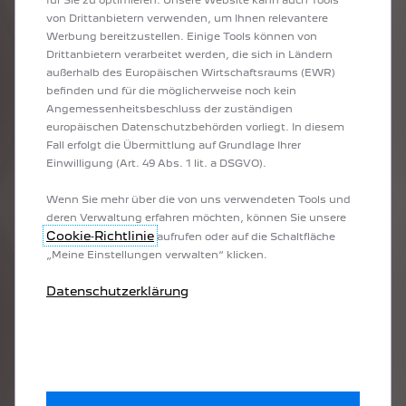
von Drittanbietern verwenden, um Ihnen relevantere
SERVICEVERTRÄGE
Werbung bereitzustellen. Einige Tools können von
Drittanbietern verarbeitet werden, die sich in Ländern
außerhalb des Europäischen Wirtschaftsraums (EWR)
ZUBEHÖR–PROSPEKT
befinden und für die möglicherweise noch kein
Angemessenheitsbeschluss der zuständigen
europäischen Datenschutzbehörden vorliegt. In diesem
Fall erfolgt die Übermittlung auf Grundlage Ihrer
Einwilligung (Art. 49 Abs. 1 lit. a DSGVO).
Wenn Sie mehr über die von uns verwendeten Tools und
KONFIGURIEREN SIE IHREN NEUEN PEUGEOT 308 SW
deren Verwaltung erfahren möchten, können Sie unsere
Sie interessieren sich für den neuen PEUGEOT 308 SW HYBRID oder den
Cookie‑Richtlinie
aufrufen oder auf die Schaltfläche
neuen PEUGEOT 308? Im PEUGEOT Konfigurator können Sie ihn ganz einfach
„Meine Einstellungen verwalten“ klicken.
personalisieren: Wählen Sie die Ausstattungsstufe, die Motorisierung, die
Farbe und die Extras und stellen Sie sich vor, Sie säßen bereits am Steuer Ihres
Datenschutzerklärung
zukünftigen Kombis!
ENTDECKEN SIE DIE NEUEN AUSSTATTUNGSSTUFEN DES
PEUGEOT 308 SW
Der neue PEUGEOT 308 SW ist in den folgenden Ausstattungsstufen