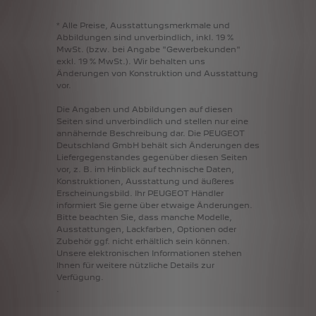
*
Alle
Preise,
Ausstattungsmerkmale
und
Abbildungen
sind
unverbindlich,
inkl.
19
%
MwSt.
(bzw.
bei
Angabe
"Gewerbekunden"
exkl.
19
%
MwSt.).
Wir
behalten
uns
Änderungen
von
Konstruktion
und
Ausstattung
vor.
Die
Angaben
und
Abbildungen
auf
diesen
Seiten
sind
unverbindlich
und
stellen
nur
eine
annähernde
Beschreibung
dar.
Die
PEUGEOT
Deutschland
GmbH
behält
sich
Änderungen
des
Liefergegenstandes
gegenüber
diesen
Seiten
vor,
z.
B.
im
Hinblick
auf
technische
Daten,
Konstruktionen,
Ausstattung
und
äußeres
Erscheinungsbild.
Ihr
PEUGEOT
Händler
informiert
Sie
gerne
über
etwaige
Änderungen.
Bitte
beachten
Sie,
dass
manche
Modelle,
Ausstattungen,
Lackfarben,
Optionen
oder
Zubehör
ggf.
nicht
erhältlich
sein
können.
Unsere
elektronischen
Informationen
stehen
Ihnen
für
weitere
nützliche
Details
zur
Verfügung.
.