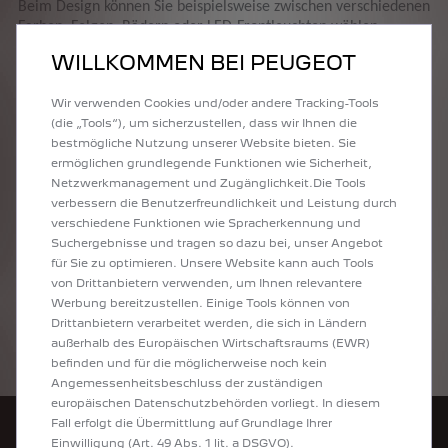
Beim Design können Sie beispielsweise zwischen verschiedenen
Farben, Felgen, Rädern oder LED-Frontleuchten wählen,
außerdem gibt es besondere Optionen für das
WILLKOMMEN BEI PEUGEOT
Kombiinstrument.
Abhängig von der gewählten Ausstattungsstufe sind bereits
Wir verwenden Cookies und/oder andere Tracking-Tools
viele Technologien serienmäßig an Bord, so z.B. digitales 3D-
(die „Tools“), um sicherzustellen, dass wir Ihnen die
Kombiinstrument, Navigationssystem,
bestmögliche Nutzung unserer Website bieten. Sie
Geschwindigkeitsregelanlage mit Geschwindigkeitsbegrenzer
ermöglichen grundlegende Funktionen wie Sicherheit,
u.v.m.
Netzwerkmanagement und Zugänglichkeit.Die Tools
verbessern die Benutzerfreundlichkeit und Leistung durch
verschiedene Funktionen wie Spracherkennung und
DIE ABMESSUNGEN DES NEUEN PEUGEOT 308 SW
Suchergebnisse und tragen so dazu bei, unser Angebot
Der Kombi ist 2062 mm breit, 4636 mm lang und 1442 mm hoch. Das
für Sie zu optimieren. Unsere Website kann auch Tools
Kofferraumvolumen beträgt je nach Version zwischen 548 und 608 l.
von Drittanbietern verwenden, um Ihnen relevantere
Werbung bereitzustellen. Einige Tools können von
Drittanbietern verarbeitet werden, die sich in Ländern
außerhalb des Europäischen Wirtschaftsraums (EWR)
befinden und für die möglicherweise noch kein
Angemessenheitsbeschluss der zuständigen
europäischen Datenschutzbehörden vorliegt. In diesem
Fall erfolgt die Übermittlung auf Grundlage Ihrer
HÄNDLERSUCHE
Einwilligung (Art. 49 Abs. 1 lit. a DSGVO).