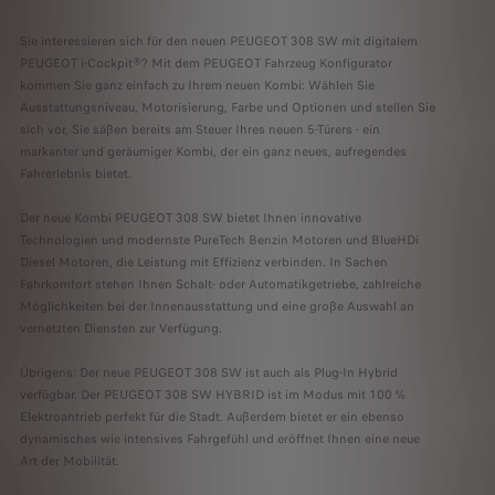
Sie interessieren sich für den neuen PEUGEOT 308 SW mit digitalem
PEUGEOT i-Cockpit®? Mit dem PEUGEOT Fahrzeug Konfigurator
kommen Sie ganz einfach zu Ihrem neuen Kombi: Wählen Sie
Ausstattungsniveau, Motorisierung, Farbe und Optionen und stellen Sie
sich vor, Sie säßen bereits am Steuer Ihres neuen 5-Türers - ein
markanter und geräumiger Kombi, der ein ganz neues, aufregendes
Fahrerlebnis bietet.
Der neue Kombi PEUGEOT 308 SW bietet Ihnen innovative
Technologien und modernste PureTech Benzin Motoren und BlueHDi
Diesel Motoren, die Leistung mit Effizienz verbinden. In Sachen
Fahrkomfort stehen Ihnen Schalt- oder Automatikgetriebe, zahlreiche
Möglichkeiten bei der Innenausstattung und eine große Auswahl an
vernetzten Diensten zur Verfügung.
Übrigens: Der neue PEUGEOT 308 SW ist auch als Plug-In Hybrid
verfügbar. Der PEUGEOT 308 SW HYBRID ist im Modus mit 100 %
Elektroantrieb perfekt für die Stadt. Außerdem bietet er ein ebenso
dynamisches wie intensives Fahrgefühl und eröffnet Ihnen eine neue
Art der Mobilität.