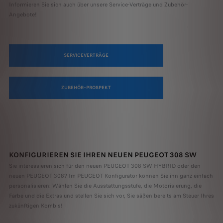
Informieren Sie sich auch über unsere Service-Verträge und Zubehör-
Angebote!
SERVICEVERTRÄGE
ZUBEHÖR–PROSPEKT
KONFIGURIEREN SIE IHREN NEUEN PEUGEOT 308 SW
Sie interessieren sich für den neuen PEUGEOT 308 SW HYBRID oder den
neuen PEUGEOT 308? Im PEUGEOT Konfigurator können Sie ihn ganz einfach
personalisieren: Wählen Sie die Ausstattungsstufe, die Motorisierung, die
Farbe und die Extras und stellen Sie sich vor, Sie säßen bereits am Steuer Ihres
zukünftigen Kombis!