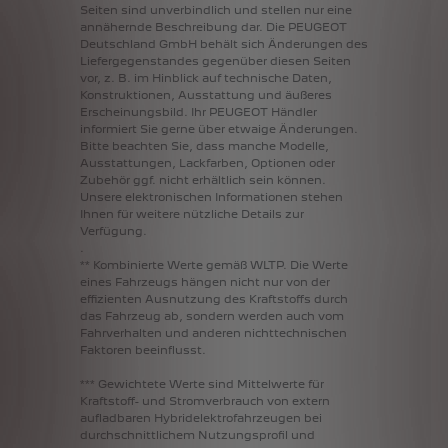
Seiten
sind
unverbindlich
und
stellen
nur
eine
annähernde
Beschreibung
dar.
Die
PEUGEOT
Deutschland
GmbH
behält
sich
Änderungen
des
Liefergegenstandes
gegenüber
diesen
Seiten
vor,
z.
B.
im
Hinblick
auf
technische
Daten,
Konstruktionen,
Ausstattung
und
äußeres
Erscheinungsbild.
Ihr
PEUGEOT
Händler
informiert
Sie
gerne
über
etwaige
Änderungen.
Bitte
beachten
Sie,
dass
manche
Modelle,
Ausstattungen,
Lackfarben,
Optionen
oder
Zubehör
ggf.
nicht
erhältlich
sein
können.
Unsere
elektronischen
Informationen
stehen
Ihnen
für
weitere
nützliche
Details
zur
Verfügung.
.
**
Kombinierte
Werte
gemäß
WLTP.
Die
Werte
eines
Fahrzeugs
hängen
nicht
nur
von
der
effizienten
Ausnutzung
des
Kraftstoffs
durch
das
Fahrzeug
ab,
sondern
werden
auch
vom
Fahrverhalten
und
anderen
nichttechnischen
Faktoren
beeinflusst.
***
Gewichtete
Werte
sind
Mittelwerte
für
Kraftstoff-
und
Stromverbrauch
von
extern
aufladbaren
Hybridelektrofahrzeugen
bei
durchschnittlichem
Nutzungsprofil
und