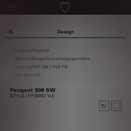
3
.
Design
Kraftstoff
Hybrid
Getriebe
Doppelkupplungsgetriebe
Leistung
107 kW / 145 PS
CO₂-Klasse
C
Peugeot 308 SW
STYLE | HYBRID 145