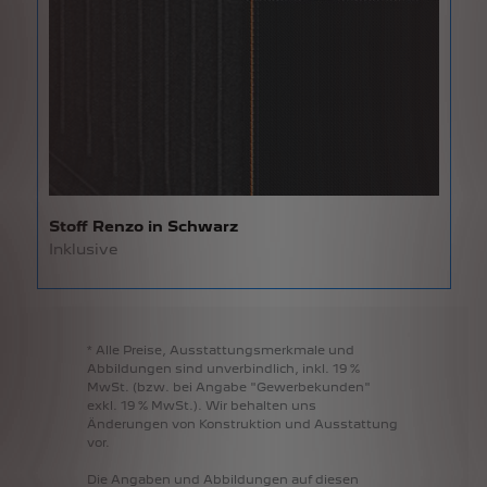
Stoff Renzo in Schwarz
Inklusive
*
Alle
Preise,
Ausstattungsmerkmale
und
Abbildungen
sind
unverbindlich,
inkl.
19
%
MwSt.
(bzw.
bei
Angabe
"Gewerbekunden"
exkl.
19
%
MwSt.).
Wir
behalten
uns
Änderungen
von
Konstruktion
und
Ausstattung
vor.
Die
Angaben
und
Abbildungen
auf
diesen