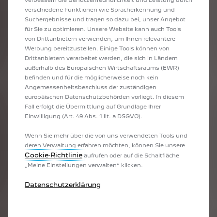
zukünftigen Kombis!
verschiedene Funktionen wie Spracherkennung und
Suchergebnisse und tragen so dazu bei, unser Angebot
für Sie zu optimieren. Unsere Website kann auch Tools
ENTDECKEN SIE DIE NEUEN AUSSTATTUNGSSTUFEN DES
von Drittanbietern verwenden, um Ihnen relevantere
PEUGEOT 308 SW
Werbung bereitzustellen. Einige Tools können von
Der neue PEUGEOT 308 SW ist in den folgenden Ausstattungsstufen
Drittanbietern verarbeitet werden, die sich in Ländern
erhältlich: Als Plug-in-Hybrid ist er in den Stufen ACTIVE PACK, ALLURE,
außerhalb des Europäischen Wirtschaftsraums (EWR)
ALLURE PACK, GT UND GT PACK erhältlich, als Verbrenner gibt es ihn in den
befinden und für die möglicherweise noch kein
Stufen ACTIVE PACK, ALLURE, ALLURE PACK und GT.
Angemessenheitsbeschluss der zuständigen
europäischen Datenschutzbehörden vorliegt. In diesem
Fall erfolgt die Übermittlung auf Grundlage Ihrer
WÄHLEN SIE IHRE MOTORISIERUNG
Einwilligung (Art. 49 Abs. 1 lit. a DSGVO).
Je nach Ausstattungsstufe können Sie eine Motorisierung
auswählen, die am besten zu Ihren Wünschen und
Wenn Sie mehr über die von uns verwendeten Tools und
Anforderungen passt. Entscheiden Sie sich doch für einen Plug-
deren Verwaltung erfahren möchten, können Sie unsere
in-Hybrid, falls er für die gewählte Ausstattungsstufe Ihres
Cookie‑Richtlinie
aufrufen oder auf die Schaltfläche
PEUGEOT 308 SW erhältlich ist. Falls Sie sich für einen
„Meine Einstellungen verwalten“ klicken.
Verbrennungsmotor entscheiden, sind folgende Motoren
konfigurierbar: Benziner und Diesel.
Datenschutzerklärung
IHRE DESIGN- UND TECHNOLOGIE-OPTIONEN