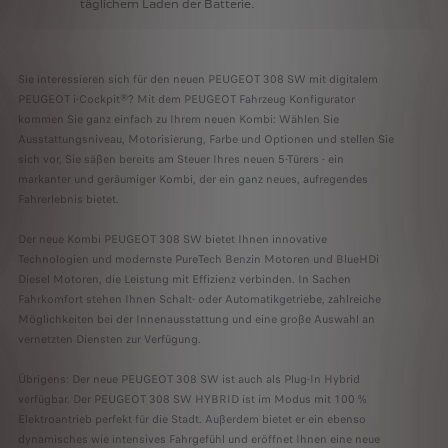
täglichem
Laden
der
Batterie.
Sie interessieren sich für den neuen PEUGEOT 308 SW mit digitalem
PEUGEOT i-Cockpit®? Mit dem PEUGEOT Fahrzeug Konfigurator
kommen Sie ganz einfach zu Ihrem neuen Kombi: Wählen Sie
Ausstattungsniveau, Motorisierung, Farbe und Optionen und stellen Sie
sich vor, Sie säßen bereits am Steuer Ihres neuen 5-Türers - ein
markanter und geräumiger Kombi, der ein ganz neues, aufregendes
Fahrerlebnis bietet.
Der neue Kombi PEUGEOT 308 SW bietet Ihnen innovative
Technologien und modernste PureTech Benzin Motoren und BlueHDi
Diesel Motoren, die Leistung mit Effizienz verbinden. In Sachen
Fahrkomfort stehen Ihnen Schalt- oder Automatikgetriebe, zahlreiche
Möglichkeiten bei der Innenausstattung und eine große Auswahl an
vernetzten Diensten zur Verfügung.
Übrigens: Der neue PEUGEOT 308 SW ist auch als Plug-In Hybrid
verfügbar. Der PEUGEOT 308 SW HYBRID ist im Modus mit 100 %
Elektroantrieb perfekt für die Stadt. Außerdem bietet er ein ebenso
dynamisches wie intensives Fahrgefühl und eröffnet Ihnen eine neue