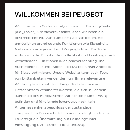
Elektroautos
Plug-In Hybride
WILLKOMMEN BEI PEUGEOT
Kombis
SUV
Wir verwenden Cookies und/oder andere Tracking-Tools
Limousinen
(die „Tools“), um sicherzustellen, dass wir Ihnen die
Kleinwagen
bestmögliche Nutzung unserer Website bieten. Sie
Peugeot Sport Engineered
ermöglichen grundlegende Funktionen wie Sicherheit,
Netzwerkmanagement und Zugänglichkeit.Die Tools
NÜTZLICHE LINKS
verbessern die Benutzerfreundlichkeit und Leistung durch
verschiedene Funktionen wie Spracherkennung und
Suchergebnisse und tragen so dazu bei, unser Angebot
Kostenlose Fahrzeugbewertung
für Sie zu optimieren. Unsere Website kann auch Tools
Neuwagen konfigurieren
von Drittanbietern verwenden, um Ihnen relevantere
Angebot anfordern
Werbung bereitzustellen. Einige Tools können von
Probefahrt vereinbaren
Drittanbietern verarbeitet werden, die sich in Ländern
Broschüren & Preislisten
außerhalb des Europäischen Wirtschaftsraums (EWR)
Übereinstimmungsbescheinigung
befinden und für die möglicherweise noch kein
Aufladen
Angemessenheitsbeschluss der zuständigen
Reichweite
europäischen Datenschutzbehörden vorliegt. In diesem
Fall erfolgt die Übermittlung auf Grundlage Ihrer
Einwilligung (Art. 49 Abs. 1 lit. a DSGVO).