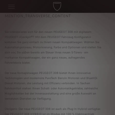
MENTION_TRANSVERSE_CONTENT
Sie interessieren sich für den neuen PEUGEOT 308 mit digitalem
PEUGEOT i-Cockpit®? Mit dem PEUGEOT Fahrzeug Konfigurator
kommen Sie ganz einfach zu Ihrem neuen Kompaktwagen: Wählen Sie
Ausstattungsniveau, Motorisierung, Farbe und Optionen und stellen Sie
sich vor, Sie säßen bereits am Steuer Ihres neuen 5-Türers - ein
markanter Kompaktwagen, der ein ganz neues, aufregendes
Fahrerlebnis bietet.
Der neue Komapktwagen PEUGEOT 308 bietet Ihnen innovative
Technologien und modernste PureTech Benzin Motoren und BlueHDi
Diesel Motoren, die Leistung mit Effizienz verbinden. In Sachen
Fahrkomfort stehen Ihnen Schalt- oder Automatikgetriebe, zahlreiche
Möglichkeiten bei der Innenausstattung und eine große Auswahl an
vernetzten Diensten zur Verfügung.
Übrigens: Der neue PEUGEOT 308 ist auch als Plug-In Hybrid verfügbar.
Der PEUGEOT 308 HYBRID ist im Modus mit 100 % Elektroantrieb