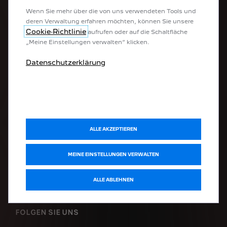
PEUGEOT SERVICE
Wenn Sie mehr über die von uns verwendeten Tools und
deren Verwaltung erfahren möchten, können Sie unsere
Cookie‑Richtlinie
aufrufen oder auf die Schaltfläche
Werkstatttermin online vereinbaren
„Meine Einstellungen verwalten“ klicken.
Komplettpreis-Konfigurator
Pannenhilfe PEUGEOT Assistance
Datenschutzerklärung
PEUGEOT Services Store
Zubehör-Katalog
ENTDECKEN
ALLE AKZEPTIEREN
PEUGEOT Lifestyle Boutique
PEUGEOT Fahrräder
PEUGEOT Motocycles
MEINE EINSTELLUNGEN VERWALTEN
SPOTICAR
Leasys
ALLE ABLEHNEN
FOLGEN SIE UNS